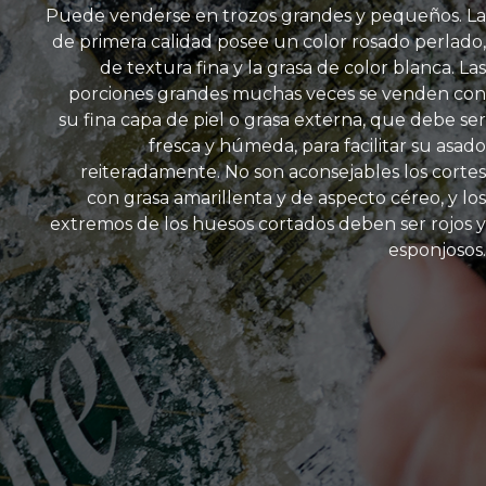
Puede venderse en trozos grandes y pequeños. La
de primera calidad posee un color rosado perlado,
de textura fina y la grasa de color blanca. Las
porciones grandes muchas veces se venden con
su fina capa de piel o grasa externa, que debe ser
fresca y húmeda, para facilitar su asado
reiteradamente. No son aconsejables los cortes
con grasa amarillenta y de aspecto céreo, y los
extremos de los huesos cortados deben ser rojos y
esponjosos.