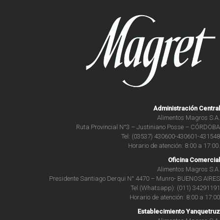
Administración Central
Alimentos Magros S.A.
Ruta Provincial N°3 – Justiniano Posse – CÓRDOBA
Tel: (03537) 430600-430601-431548
Horario de atención: 8:00 a 17:00.
Oficina Comercial
Alimentos Magros S.A.
Presidente Santiago Derqui N° 4470 – Munro- BUENOS AIRES
Tel (Whatsapp): (011) 34291191
Horario de atención: 8:00 a 17:00
Establecimiento Yanquetruz