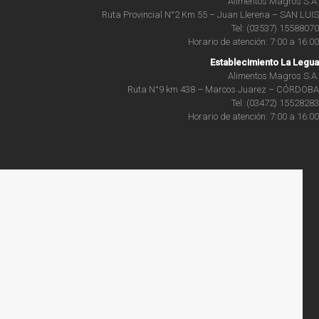
Alimentos Magros S.A.
Ruta Provincial N°2 Km 55 – Juan Llerena – SAN LUIS
Tel: (03537) 15588070
Horario de atención: 7:00 a 16:00
Establecimiento La Legua
Alimentos Magros S.A.
Ruta N°9 km 438 – Marcos Juarez – CÓRDOBA
Tel: (03472) 15528283
Horario de atención: 7:00 a 16:00