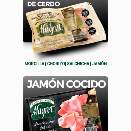
MORCILLA
|
CHORIZO
|
SALCHICHA
|
JAMÓN